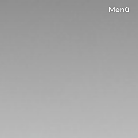
Menü
C