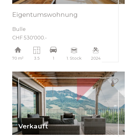
Eigentumswohnung
Bulle
CHF 530'000.-
70 m²
3.5
1
1. Stock
2024
Verkauft