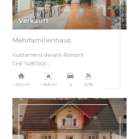
Verkauft
Mehrfamilienhaus
Vuisternens-devant-Romont
CHF 1'495'000.-
~ 400 m²
~ 548 m²
5
2018