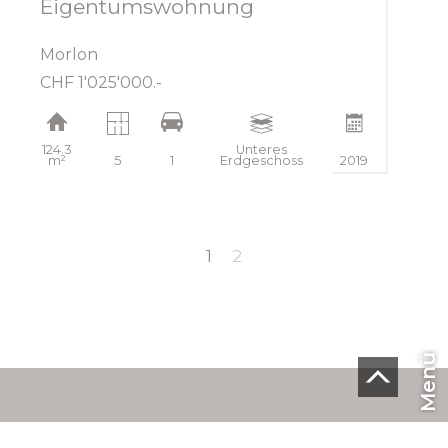
Eigentumswohnung
Morlon
CHF 1'025'000.-
124.3
Unteres
m²
5
1
Erdgeschoss
2019
1
2
Menü