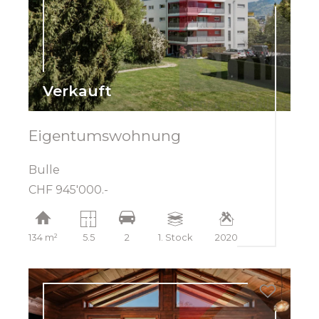
Verkauft
Eigentumswohnung
Bulle
CHF 945'000.-
134 m²
5.5
2
1. Stock
2020