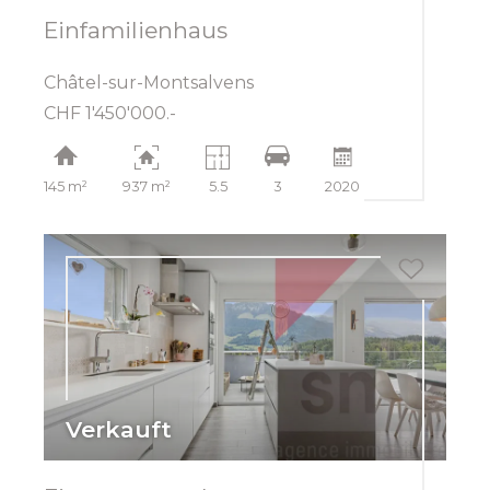
Einfamilienhaus
Châtel-sur-Montsalvens
CHF 1'450'000.-
145 m²
937 m²
5.5
3
2020
Verkauft