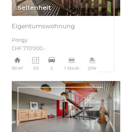
Seltenheit
Eigentumswohnung
Pringy
CHF 770'000.-
110 m²
5.5
2
1. Stock
2014