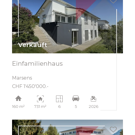
Verkauft
Einfamilienhaus
Marsens
CHF 1'450'000.-
160 m²
731 m²
6
5
2026