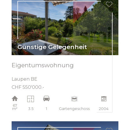
Günstige Gelegenheit
Eigentumswohnung
Laupen BE
CHF 550'000.-
67
m²
3.5
1
Gartengeschoss
2004