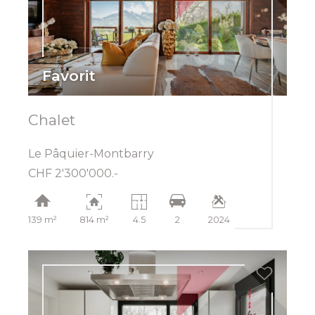
Favorit
Chalet
Le Pâquier-Montbarry
CHF 2'300'000.-
139 m²
814 m²
4.5
2
2024