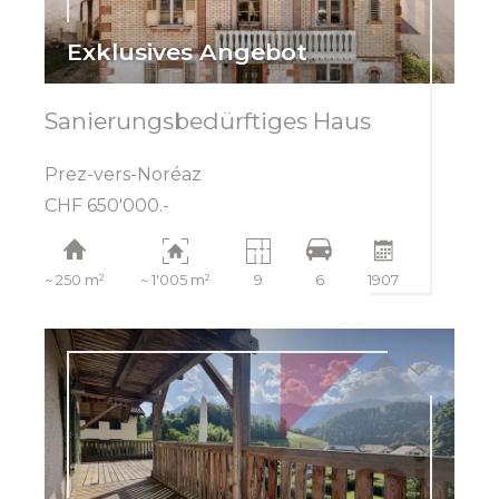
Exklusives Angebot
Sanierungsbedürftiges Haus
Prez-vers-Noréaz
CHF 650'000.-
~ 250 m²
~ 1'005 m²
9
6
1907