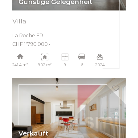
Günstige Gelegenheit
Villa
La Roche FR
CHF 1'790'000.-
241.4 m²
902 m²
9
6
2024
Verkauft