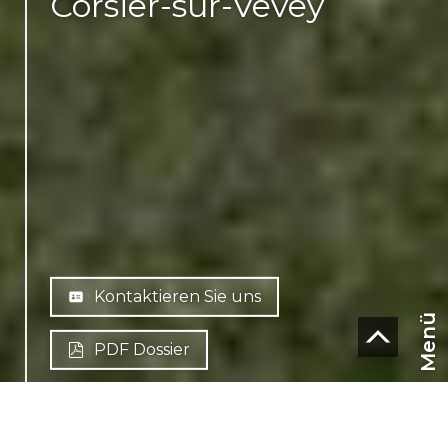
Corsier-sur-Vevey
Kontaktieren Sie uns
Menü
PDF Dossier
CHF
CH-
1804 Corsier-sur-Vevey
DE
Chemin de la Rosalette