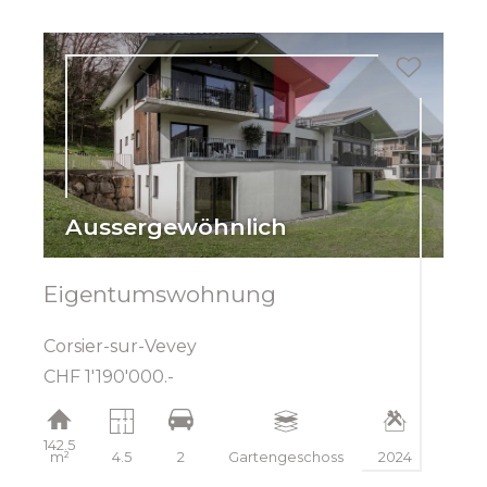
Aussergewöhnlich
Eigentumswohnung
Corsier-sur-Vevey
CHF 1'190'000.-
142.5
m²
4.5
2
Gartengeschoss
2024