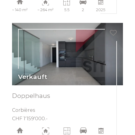
~ 140 m²
~ 264 m²
5.5
2
2025
Verkauft
Doppelhaus
Corbières
CHF 1'159'000.-