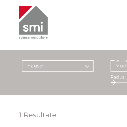
PLZ O
Häuser
Radius
1
Resultate