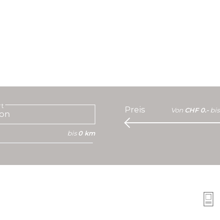
rt
Preis
Von
CHF 0.-
bis
bis
0 km