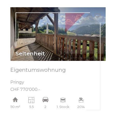
Seltenheit
Eigentumswohnung
Pringy
CHF 770'000.-
110 m²
5.5
2
1. Stock
2014