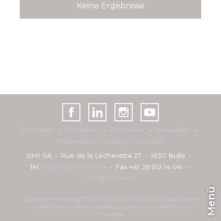
Keine Ergebnisse
Startseite
Zu kaufen
Zu mieten
Verkaufen
Präsentation
Blog
Kontakt
SMI SA
Rue de la Lécheretta 27
1630 Bulle
Tel.
+41(0) 26 912 04 04
Fax +41 26 912 14 04
info@smisa.ch
Menü
®
Software Immomig
2004-2026, IMMOMIG AG | Alle Rechte
vorbehalten | Unsere Inserate auf
dreamo.ch
|
Rechtliche
Hinweise