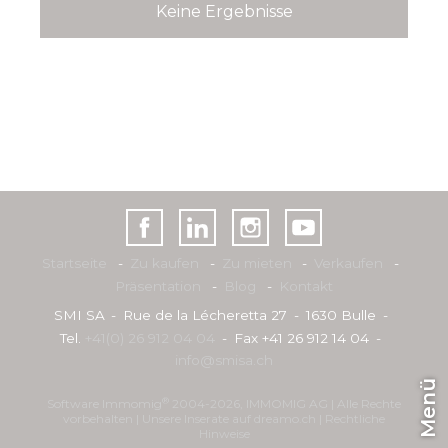
Keine Ergebnisse
Startseite
Zu kaufen
Zu mieten
Verkaufen
Präsentation
Blog
Kontakt
SMI SA
Rue de la Lécheretta 27
1630 Bulle
Tel.
+41(0) 26 912 04 04
Fax +41 26 912 14 04
info@smisa.ch
Menü
®
Software Immomig
2004-2026, IMMOMIG AG | Alle Rechte
vorbehalten | Unsere Inserate auf
dreamo.ch
|
Rechtliche
Hinweise