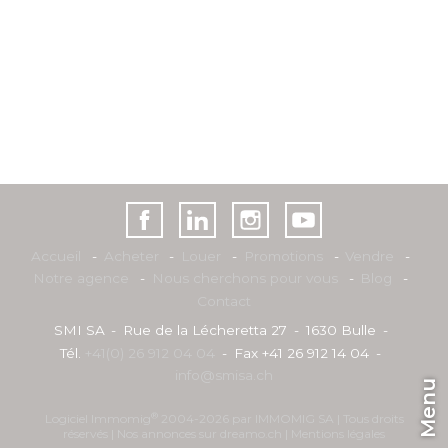
Accueil
Acheter
Louer
Promotions
Vendre
Notre agence
Nous cherchons pour vous
Blog
Contact
SMI SA
Rue de la Lécheretta 27
1630 Bulle
Tél.
+41(0) 26 912 04 04
Fax +41 26 912 14 04
info@smisa.ch
Menu
®
Logiciel Immomig
2004-2026 par IMMOMIG SA | Tous droits
réservés | Nos annonces sur
dreamo.ch
|
Mentions légales