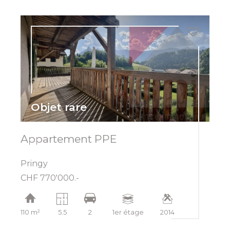
Objet rare
Appartement PPE
Pringy
CHF 770'000.-
110 m²
5.5
2
1er étage
2014