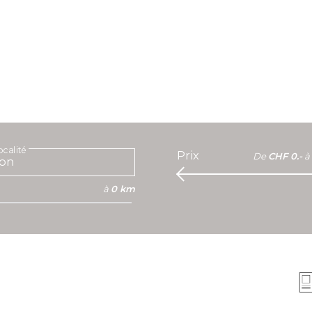
calité
Prix
De
CHF 0.-
à
à
0 km