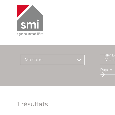
NPA Lo
Maisons
Rayon
1
résultats