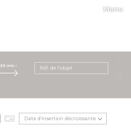
Menu
C
50 mio
+
Réf. de l'objet
Date d'insertion décroissante