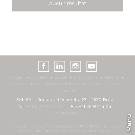
Aucun résultat
Accueil
Acheter
Louer
Promotions
Vendre
Notre agence
Nous cherchons pour vous
Blog
Contact
SMI SA
Rue de la Lécheretta 27
1630 Bulle
Tél.
+41(0) 26 912 04 04
Fax +41 26 912 14 04
info@smisa.ch
Menu
®
Logiciel Immomig
2004-2026 par IMMOMIG SA | Tous droits
réservés | Nos annonces sur
dreamo.ch
|
Mentions légales