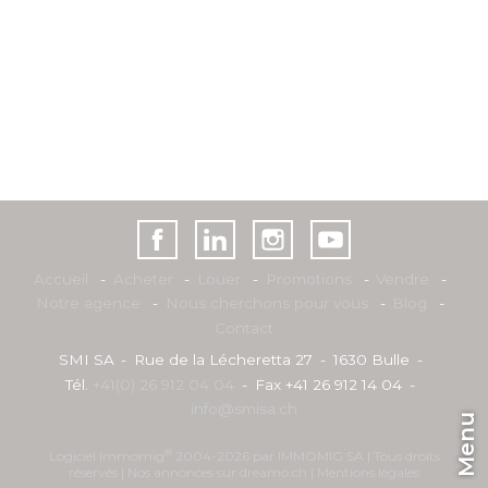
Accueil
Acheter
Louer
Promotions
Vendre
Notre agence
Nous cherchons pour vous
Blog
Contact
SMI SA
Rue de la Lécheretta 27
1630 Bulle
Tél.
+41(0) 26 912 04 04
Fax +41 26 912 14 04
info@smisa.ch
Menu
®
Logiciel Immomig
2004-2026 par IMMOMIG SA | Tous droits
réservés | Nos annonces sur
dreamo.ch
|
Mentions légales