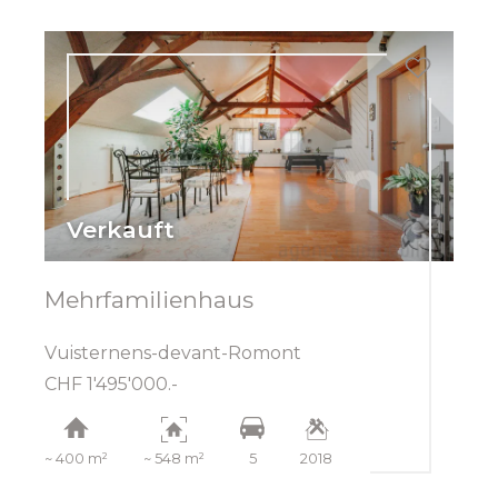
Verkauft
Mehrfamilienhaus
Vuisternens-devant-Romont
CHF 1'495'000.-
~ 400 m²
~ 548 m²
5
2018