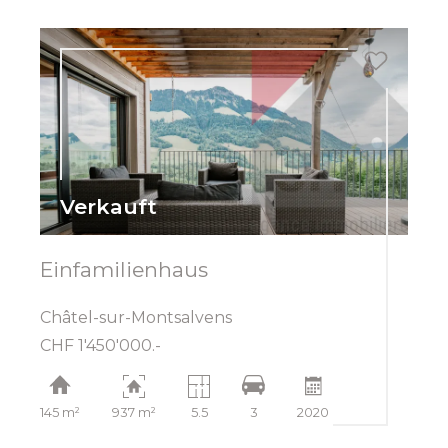
Verkauft
Einfamilienhaus
Châtel-sur-Montsalvens
CHF 1'450'000.-
145 m²
937 m²
5.5
3
2020