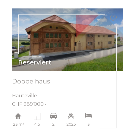
Reserviert
Doppelhaus
Hauteville
CHF 989'000.-
123 m²
4.5
2
2025
3