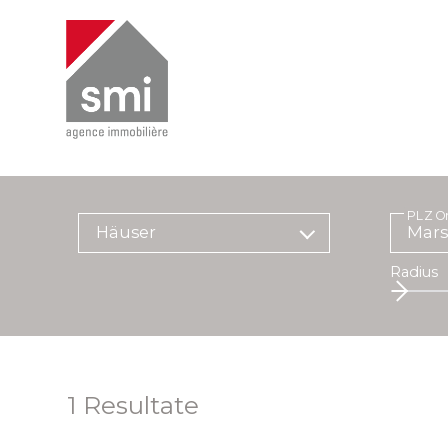
PLZ O
Häuser
Radius
1
Resultate