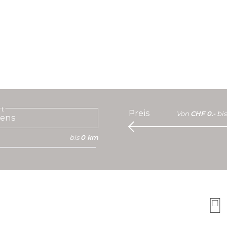
rt
Preis
Von
CHF 0.-
bis
bis
0 km