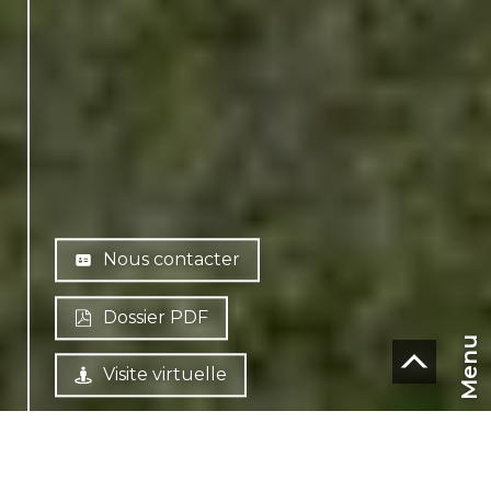
Nous contacter
Dossier PDF
Menu
Visite virtuelle
CHF
CH-
1804 Corsier-sur-Vevey
FR
Chemin de la Rosalette